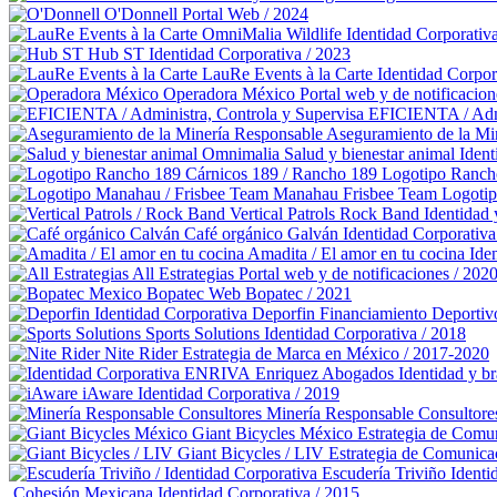
O'Donnell
Portal Web / 2024
OmniMalia Wildlife
Identidad Corporativ
Hub ST
Identidad Corporativa / 2023
LauRe Events à la Carte
Identidad Corpor
Operadora México
Portal web y de notificacion
EFICIENTA / Admi
Aseguramiento de la Mi
Omnimalia Salud y bienestar animal
Ident
Cárnicos 189 / Rancho 189
Logotipo Ranch
Manahau Frisbee Team
Logoti
Vertical Patrols Rock Band
Identidad 
Café orgánico Galván
Identidad Corporativa
Amadita / El amor en tu cocina
Ide
All Estrategias
Portal web y de notificaciones / 202
Bopatec
Web Bopatec / 2021
Deporfin Financiamiento Deportiv
Sports Solutions
Identidad Corporativa / 2018
Nite Rider
Estrategia de Marca en México / 2017-2020
Enriquez Abogados
Identidad y b
iAware
Identidad Corporativa / 2019
Minería Responsable Consultore
Giant Bicycles México
Estrategia de Comu
Giant Bicycles / LIV
Estrategia de Comunica
Escudería Triviño
Identi
Cohesión Mexicana
Identidad Corporativa / 2015