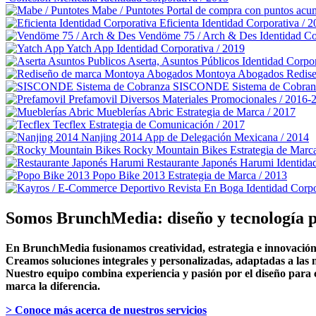
Mabe / Puntotes
Portal de compra con puntos acu
Eficienta
Identidad Corporativa / 
Vendöme 75 / Arch & Des
Identidad C
Yatch App
Identidad Corporativa / 2019
Aserta, Asuntos Públicos
Identidad Corpor
Montoya Abogados
Redise
SISCONDE Sistema de Cobran
Prefamovil
Diversos Materiales Promocionales / 2016-
Mueblerías Abric
Estrategia de Marca / 2017
Tecflex
Estrategia de Comunicación / 2017
Nanjing 2014
App de Delegación Mexicana / 2014
Rocky Mountain Bikes
Estrategia de Marc
Restaurante Japonés Harumi
Identida
Popo Bike 2013
Estrategia de Marca / 2013
Revista En Boga
Identidad Corpo
Somos BrunchMedia: diseño y tecnología p
En BrunchMedia fusionamos creatividad, estrategia e innovación 
Creamos soluciones integrales y personalizadas, adaptadas a las n
Nuestro equipo combina experiencia y pasión por el diseño para c
marca la diferencia.
> Conoce más acerca de nuestros servicios