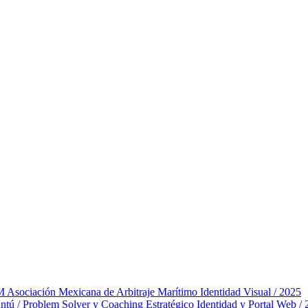
ociación Mexicana de Arbitraje Marítimo
Identidad Visual / 2025
tú / Problem Solver y Coaching Estratégico
Identidad y Portal Web /