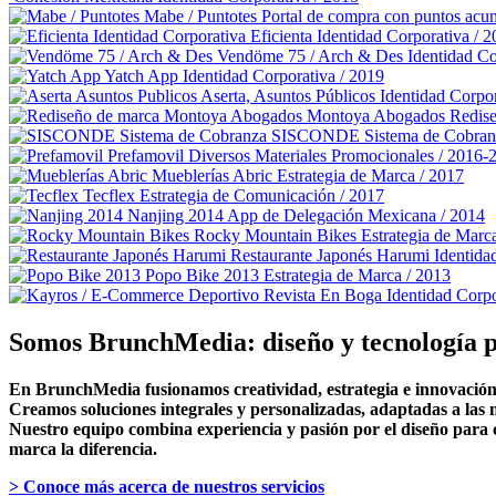
Mabe / Puntotes
Portal de compra con puntos acu
Eficienta
Identidad Corporativa / 
Vendöme 75 / Arch & Des
Identidad C
Yatch App
Identidad Corporativa / 2019
Aserta, Asuntos Públicos
Identidad Corpor
Montoya Abogados
Redise
SISCONDE Sistema de Cobran
Prefamovil
Diversos Materiales Promocionales / 2016-
Mueblerías Abric
Estrategia de Marca / 2017
Tecflex
Estrategia de Comunicación / 2017
Nanjing 2014
App de Delegación Mexicana / 2014
Rocky Mountain Bikes
Estrategia de Marc
Restaurante Japonés Harumi
Identida
Popo Bike 2013
Estrategia de Marca / 2013
Revista En Boga
Identidad Corpo
Somos BrunchMedia: diseño y tecnología p
En BrunchMedia fusionamos creatividad, estrategia e innovación 
Creamos soluciones integrales y personalizadas, adaptadas a las n
Nuestro equipo combina experiencia y pasión por el diseño para c
marca la diferencia.
> Conoce más acerca de nuestros servicios