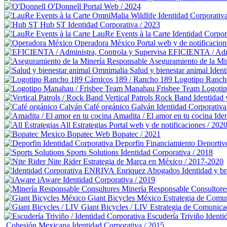
O'Donnell
Portal Web / 2024
OmniMalia Wildlife
Identidad Corporativ
Hub ST
Identidad Corporativa / 2023
LauRe Events à la Carte
Identidad Corpor
Operadora México
Portal web y de notificacion
EFICIENTA / Admi
Aseguramiento de la Mi
Omnimalia Salud y bienestar animal
Ident
Cárnicos 189 / Rancho 189
Logotipo Ranch
Manahau Frisbee Team
Logoti
Vertical Patrols Rock Band
Identidad 
Café orgánico Galván
Identidad Corporativa
Amadita / El amor en tu cocina
Ide
All Estrategias
Portal web y de notificaciones / 202
Bopatec
Web Bopatec / 2021
Deporfin Financiamiento Deportiv
Sports Solutions
Identidad Corporativa / 2018
Nite Rider
Estrategia de Marca en México / 2017-2020
Enriquez Abogados
Identidad y b
iAware
Identidad Corporativa / 2019
Minería Responsable Consultore
Giant Bicycles México
Estrategia de Comu
Giant Bicycles / LIV
Estrategia de Comunica
Escudería Triviño
Identi
Cohesión Mexicana
Identidad Corporativa / 2015