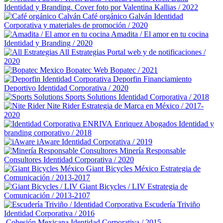
Identidad y Branding. Cover foto por Valentina Kallias / 2022
Café orgánico Galván
Identidad
Corporativa y materiales de promoción / 2020
Amadita / El amor en tu cocina
Identidad y Branding / 2020
All Estrategias
Portal web y de notificaciones /
2020
Bopatec
Web Bopatec / 2021
Deporfin Financiamiento
Deportivo
Identidad Corporativa / 2020
Sports Solutions
Identidad Corporativa / 2018
Nite Rider
Estrategia de Marca en México / 2017-
2020
Enriquez Abogados
Identidad y
branding corporativo / 2018
iAware
Identidad Corporativa / 2019
Minería Responsable
Consultores
Identidad Corporativa / 2020
Giant Bicycles México
Estrategia de
Comunicación / 2013-2017
Giant Bicycles / LIV
Estrategia de
Comunicación / 2013-2107
Escudería Triviño
Identidad Corporativa / 2016
Cohesión Mexicana
Identidad Corporativa / 2015