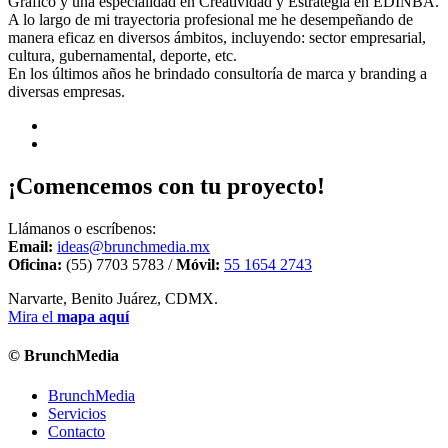
Gráfico y una especialidad en Creatividad y Estrategia en EDINBA.
A lo largo de mi trayectoria profesional me he desempeñando de
manera eficaz en diversos ámbitos, incluyendo: sector empresarial,
cultura, gubernamental, deporte, etc.
En los últimos años he brindado consultoría de marca y branding a
diversas empresas.
¡Comencemos con tu proyecto!
Llámanos o escríbenos:
Email:
ideas@brunchmedia.mx
Oficina:
(55) 7703 5783 /
Móvil:
55 1654 2743
Narvarte, Benito Juárez, CDMX.
Mira el
mapa aquí
© BrunchMedia
BrunchMedia
Servicios
Contacto