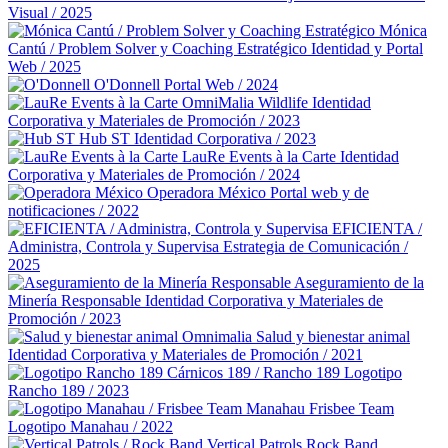
Visual / 2025
Mónica
Cantú / Problem Solver y Coaching Estratégico
Identidad y Portal
Web / 2025
O'Donnell
Portal Web / 2024
OmniMalia Wildlife
Identidad
Corporativa y Materiales de Promoción / 2023
Hub ST
Identidad Corporativa / 2023
LauRe Events à la Carte
Identidad
Corporativa y Materiales de Promoción / 2024
Operadora México
Portal web y de
notificaciones / 2022
EFICIENTA /
Administra, Controla y Supervisa
Estrategia de Comunicación /
2025
Aseguramiento de la
Minería Responsable
Identidad Corporativa y Materiales de
Promoción / 2023
Omnimalia Salud y bienestar animal
Identidad Corporativa y Materiales de Promoción / 2021
Cárnicos 189 / Rancho 189
Logotipo
Rancho 189 / 2023
Manahau Frisbee Team
Logotipo Manahau / 2022
Vertical Patrols Rock Band