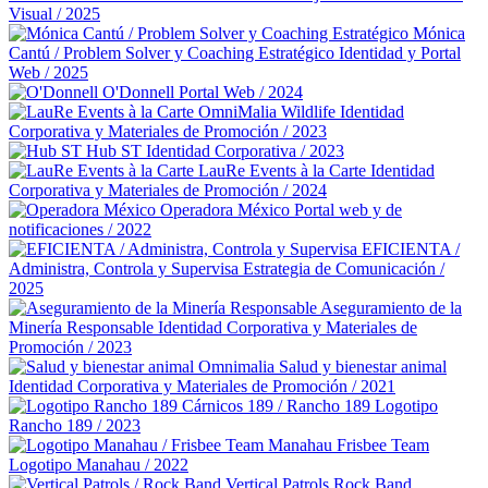
Visual / 2025
Mónica
Cantú / Problem Solver y Coaching Estratégico
Identidad y Portal
Web / 2025
O'Donnell
Portal Web / 2024
OmniMalia Wildlife
Identidad
Corporativa y Materiales de Promoción / 2023
Hub ST
Identidad Corporativa / 2023
LauRe Events à la Carte
Identidad
Corporativa y Materiales de Promoción / 2024
Operadora México
Portal web y de
notificaciones / 2022
EFICIENTA /
Administra, Controla y Supervisa
Estrategia de Comunicación /
2025
Aseguramiento de la
Minería Responsable
Identidad Corporativa y Materiales de
Promoción / 2023
Omnimalia Salud y bienestar animal
Identidad Corporativa y Materiales de Promoción / 2021
Cárnicos 189 / Rancho 189
Logotipo
Rancho 189 / 2023
Manahau Frisbee Team
Logotipo Manahau / 2022
Vertical Patrols Rock Band