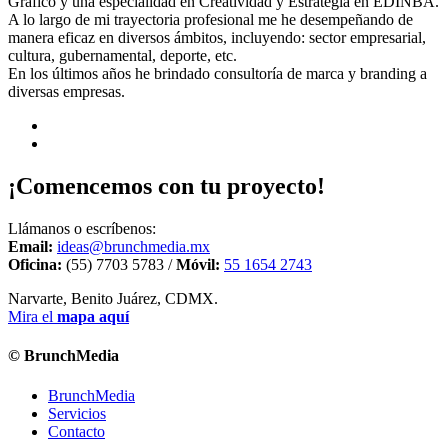
Gráfico y una especialidad en Creatividad y Estrategia en EDINBA.
A lo largo de mi trayectoria profesional me he desempeñando de
manera eficaz en diversos ámbitos, incluyendo: sector empresarial,
cultura, gubernamental, deporte, etc.
En los últimos años he brindado consultoría de marca y branding a
diversas empresas.
¡Comencemos con tu proyecto!
Llámanos o escríbenos:
Email:
ideas@brunchmedia.mx
Oficina:
(55) 7703 5783 /
Móvil:
55 1654 2743
Narvarte, Benito Juárez, CDMX.
Mira el
mapa aquí
© BrunchMedia
BrunchMedia
Servicios
Contacto