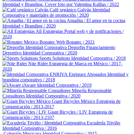
Identidad y Branding. Cover foto por Valentina Kallias / 2022
Café orgánico Galván
Identidad
Corporativa y materiales de promoción / 2020
Amadita / El amor en tu cocina
Identidad y Branding / 2020
All Estrategias
Portal web y de notificaciones /
2020
Bopatec
Web Bopatec / 2021
Deporfin Financiamiento
Deportivo
Identidad Corporativa / 2020
Sports Solutions
Identidad Corporativa / 2018
Nite Rider
Estrategia de Marca en México / 2017-
2020
Enriquez Abogados
Identidad y
branding corporativo / 2018
iAware
Identidad Corporativa / 2019
Minería Responsable
Consultores
Identidad Corporativa / 2020
Giant Bicycles México
Estrategia de
Comunicación / 2013-2017
Giant Bicycles / LIV
Estrategia de
Comunicación / 2013-2107
Escudería Triviño
Identidad Corporativa / 2016
Cohesión Mexicana
Identidad Corporativa / 2015