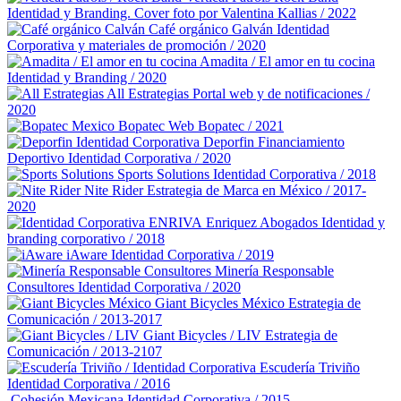
Identidad y Branding. Cover foto por Valentina Kallias / 2022
Café orgánico Galván
Identidad
Corporativa y materiales de promoción / 2020
Amadita / El amor en tu cocina
Identidad y Branding / 2020
All Estrategias
Portal web y de notificaciones /
2020
Bopatec
Web Bopatec / 2021
Deporfin Financiamiento
Deportivo
Identidad Corporativa / 2020
Sports Solutions
Identidad Corporativa / 2018
Nite Rider
Estrategia de Marca en México / 2017-
2020
Enriquez Abogados
Identidad y
branding corporativo / 2018
iAware
Identidad Corporativa / 2019
Minería Responsable
Consultores
Identidad Corporativa / 2020
Giant Bicycles México
Estrategia de
Comunicación / 2013-2017
Giant Bicycles / LIV
Estrategia de
Comunicación / 2013-2107
Escudería Triviño
Identidad Corporativa / 2016
Cohesión Mexicana
Identidad Corporativa / 2015