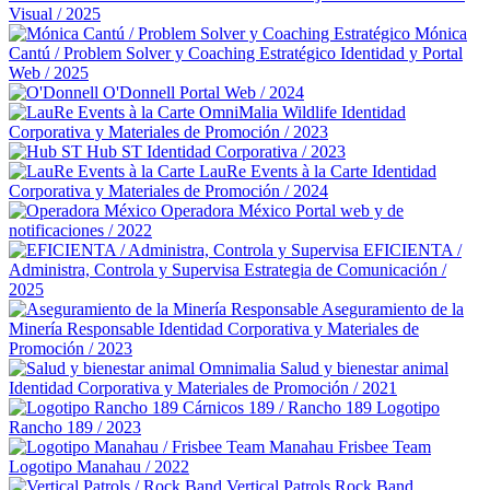
Visual / 2025
Mónica
Cantú / Problem Solver y Coaching Estratégico
Identidad y Portal
Web / 2025
O'Donnell
Portal Web / 2024
OmniMalia Wildlife
Identidad
Corporativa y Materiales de Promoción / 2023
Hub ST
Identidad Corporativa / 2023
LauRe Events à la Carte
Identidad
Corporativa y Materiales de Promoción / 2024
Operadora México
Portal web y de
notificaciones / 2022
EFICIENTA /
Administra, Controla y Supervisa
Estrategia de Comunicación /
2025
Aseguramiento de la
Minería Responsable
Identidad Corporativa y Materiales de
Promoción / 2023
Omnimalia Salud y bienestar animal
Identidad Corporativa y Materiales de Promoción / 2021
Cárnicos 189 / Rancho 189
Logotipo
Rancho 189 / 2023
Manahau Frisbee Team
Logotipo Manahau / 2022
Vertical Patrols Rock Band