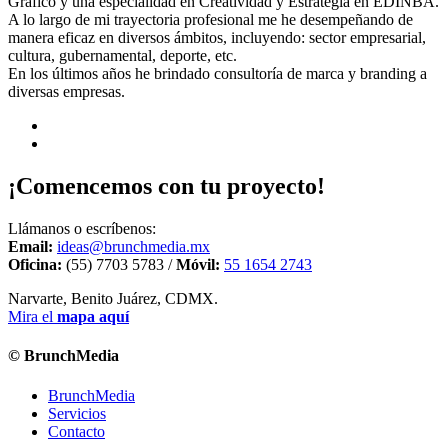
Gráfico y una especialidad en Creatividad y Estrategia en EDINBA.
A lo largo de mi trayectoria profesional me he desempeñando de
manera eficaz en diversos ámbitos, incluyendo: sector empresarial,
cultura, gubernamental, deporte, etc.
En los últimos años he brindado consultoría de marca y branding a
diversas empresas.
¡Comencemos con tu proyecto!
Llámanos o escríbenos:
Email:
ideas@brunchmedia.mx
Oficina:
(55) 7703 5783 /
Móvil:
55 1654 2743
Narvarte, Benito Juárez, CDMX.
Mira el
mapa aquí
© BrunchMedia
BrunchMedia
Servicios
Contacto