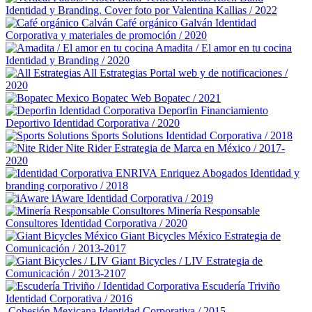
Identidad y Branding. Cover foto por Valentina Kallias / 2022
Café orgánico Galván
Identidad
Corporativa y materiales de promoción / 2020
Amadita / El amor en tu cocina
Identidad y Branding / 2020
All Estrategias
Portal web y de notificaciones /
2020
Bopatec
Web Bopatec / 2021
Deporfin Financiamiento
Deportivo
Identidad Corporativa / 2020
Sports Solutions
Identidad Corporativa / 2018
Nite Rider
Estrategia de Marca en México / 2017-
2020
Enriquez Abogados
Identidad y
branding corporativo / 2018
iAware
Identidad Corporativa / 2019
Minería Responsable
Consultores
Identidad Corporativa / 2020
Giant Bicycles México
Estrategia de
Comunicación / 2013-2017
Giant Bicycles / LIV
Estrategia de
Comunicación / 2013-2107
Escudería Triviño
Identidad Corporativa / 2016
Cohesión Mexicana
Identidad Corporativa / 2015