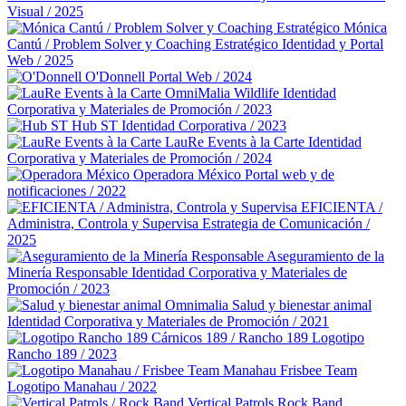
Visual / 2025
Mónica
Cantú / Problem Solver y Coaching Estratégico
Identidad y Portal
Web / 2025
O'Donnell
Portal Web / 2024
OmniMalia Wildlife
Identidad
Corporativa y Materiales de Promoción / 2023
Hub ST
Identidad Corporativa / 2023
LauRe Events à la Carte
Identidad
Corporativa y Materiales de Promoción / 2024
Operadora México
Portal web y de
notificaciones / 2022
EFICIENTA /
Administra, Controla y Supervisa
Estrategia de Comunicación /
2025
Aseguramiento de la
Minería Responsable
Identidad Corporativa y Materiales de
Promoción / 2023
Omnimalia Salud y bienestar animal
Identidad Corporativa y Materiales de Promoción / 2021
Cárnicos 189 / Rancho 189
Logotipo
Rancho 189 / 2023
Manahau Frisbee Team
Logotipo Manahau / 2022
Vertical Patrols Rock Band