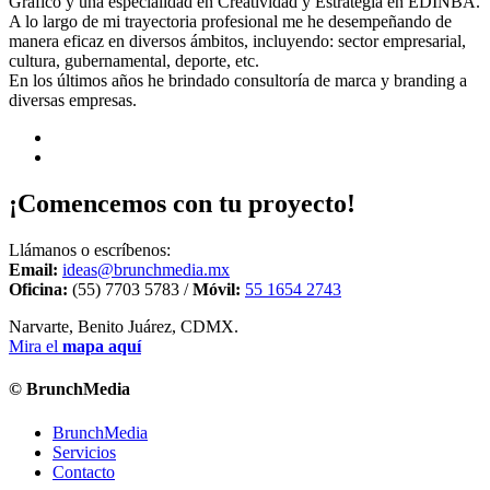
Gráfico y una especialidad en Creatividad y Estrategia en EDINBA.
A lo largo de mi trayectoria profesional me he desempeñando de
manera eficaz en diversos ámbitos, incluyendo: sector empresarial,
cultura, gubernamental, deporte, etc.
En los últimos años he brindado consultoría de marca y branding a
diversas empresas.
¡Comencemos con tu proyecto!
Llámanos o escríbenos:
Email:
ideas@brunchmedia.mx
Oficina:
(55) 7703 5783 /
Móvil:
55 1654 2743
Narvarte, Benito Juárez, CDMX.
Mira el
mapa aquí
© BrunchMedia
BrunchMedia
Servicios
Contacto