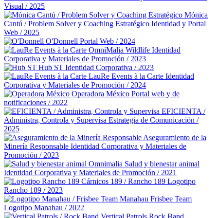
Visual / 2025
Mónica
Cantú / Problem Solver y Coaching Estratégico
Identidad y Portal
Web / 2025
O'Donnell
Portal Web / 2024
OmniMalia Wildlife
Identidad
Corporativa y Materiales de Promoción / 2023
Hub ST
Identidad Corporativa / 2023
LauRe Events à la Carte
Identidad
Corporativa y Materiales de Promoción / 2024
Operadora México
Portal web y de
notificaciones / 2022
EFICIENTA /
Administra, Controla y Supervisa
Estrategia de Comunicación /
2025
Aseguramiento de la
Minería Responsable
Identidad Corporativa y Materiales de
Promoción / 2023
Omnimalia Salud y bienestar animal
Identidad Corporativa y Materiales de Promoción / 2021
Cárnicos 189 / Rancho 189
Logotipo
Rancho 189 / 2023
Manahau Frisbee Team
Logotipo Manahau / 2022
Vertical Patrols Rock Band