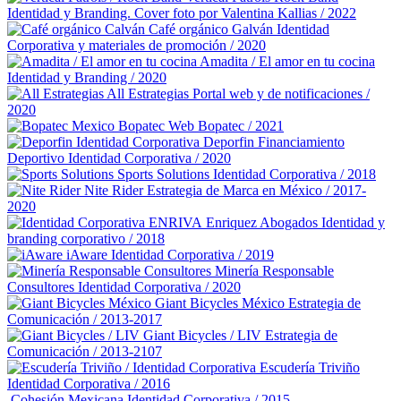
Identidad y Branding. Cover foto por Valentina Kallias / 2022
Café orgánico Galván
Identidad
Corporativa y materiales de promoción / 2020
Amadita / El amor en tu cocina
Identidad y Branding / 2020
All Estrategias
Portal web y de notificaciones /
2020
Bopatec
Web Bopatec / 2021
Deporfin Financiamiento
Deportivo
Identidad Corporativa / 2020
Sports Solutions
Identidad Corporativa / 2018
Nite Rider
Estrategia de Marca en México / 2017-
2020
Enriquez Abogados
Identidad y
branding corporativo / 2018
iAware
Identidad Corporativa / 2019
Minería Responsable
Consultores
Identidad Corporativa / 2020
Giant Bicycles México
Estrategia de
Comunicación / 2013-2017
Giant Bicycles / LIV
Estrategia de
Comunicación / 2013-2107
Escudería Triviño
Identidad Corporativa / 2016
Cohesión Mexicana
Identidad Corporativa / 2015