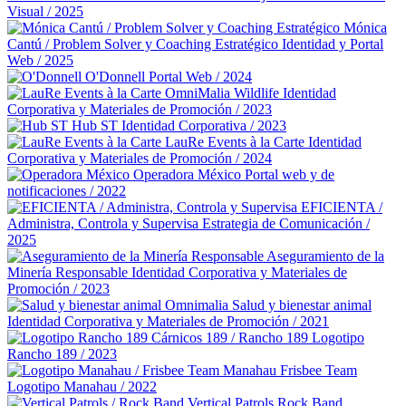
Visual / 2025
Mónica
Cantú / Problem Solver y Coaching Estratégico
Identidad y Portal
Web / 2025
O'Donnell
Portal Web / 2024
OmniMalia Wildlife
Identidad
Corporativa y Materiales de Promoción / 2023
Hub ST
Identidad Corporativa / 2023
LauRe Events à la Carte
Identidad
Corporativa y Materiales de Promoción / 2024
Operadora México
Portal web y de
notificaciones / 2022
EFICIENTA /
Administra, Controla y Supervisa
Estrategia de Comunicación /
2025
Aseguramiento de la
Minería Responsable
Identidad Corporativa y Materiales de
Promoción / 2023
Omnimalia Salud y bienestar animal
Identidad Corporativa y Materiales de Promoción / 2021
Cárnicos 189 / Rancho 189
Logotipo
Rancho 189 / 2023
Manahau Frisbee Team
Logotipo Manahau / 2022
Vertical Patrols Rock Band