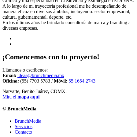
Gráfico y una especialidad en Creatividad y Estrategia en EDINBA.
A lo largo de mi trayectoria profesional me he desempeñando de
manera eficaz en diversos ámbitos, incluyendo: sector empresarial,
cultura, gubernamental, deporte, etc.
En los últimos años he brindado consultoría de marca y branding a
diversas empresas.
¡Comencemos con tu proyecto!
Llámanos o escríbenos:
Email:
ideas@brunchmedia.mx
Oficina:
(55) 7703 5783 /
Móvil:
55 1654 2743
Narvarte, Benito Juárez, CDMX.
Mira el
mapa aquí
© BrunchMedia
BrunchMedia
Servicios
Contacto