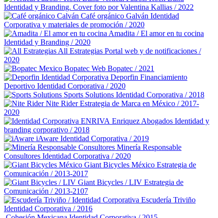
Identidad y Branding. Cover foto por Valentina Kallias / 2022
Café orgánico Galván
Identidad
Corporativa y materiales de promoción / 2020
Amadita / El amor en tu cocina
Identidad y Branding / 2020
All Estrategias
Portal web y de notificaciones /
2020
Bopatec
Web Bopatec / 2021
Deporfin Financiamiento
Deportivo
Identidad Corporativa / 2020
Sports Solutions
Identidad Corporativa / 2018
Nite Rider
Estrategia de Marca en México / 2017-
2020
Enriquez Abogados
Identidad y
branding corporativo / 2018
iAware
Identidad Corporativa / 2019
Minería Responsable
Consultores
Identidad Corporativa / 2020
Giant Bicycles México
Estrategia de
Comunicación / 2013-2017
Giant Bicycles / LIV
Estrategia de
Comunicación / 2013-2107
Escudería Triviño
Identidad Corporativa / 2016
Cohesión Mexicana
Identidad Corporativa / 2015