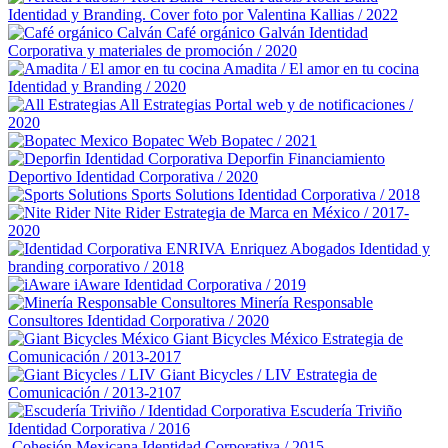
Identidad y Branding. Cover foto por Valentina Kallias / 2022
Café orgánico Galván
Identidad
Corporativa y materiales de promoción / 2020
Amadita / El amor en tu cocina
Identidad y Branding / 2020
All Estrategias
Portal web y de notificaciones /
2020
Bopatec
Web Bopatec / 2021
Deporfin Financiamiento
Deportivo
Identidad Corporativa / 2020
Sports Solutions
Identidad Corporativa / 2018
Nite Rider
Estrategia de Marca en México / 2017-
2020
Enriquez Abogados
Identidad y
branding corporativo / 2018
iAware
Identidad Corporativa / 2019
Minería Responsable
Consultores
Identidad Corporativa / 2020
Giant Bicycles México
Estrategia de
Comunicación / 2013-2017
Giant Bicycles / LIV
Estrategia de
Comunicación / 2013-2107
Escudería Triviño
Identidad Corporativa / 2016
Cohesión Mexicana
Identidad Corporativa / 2015