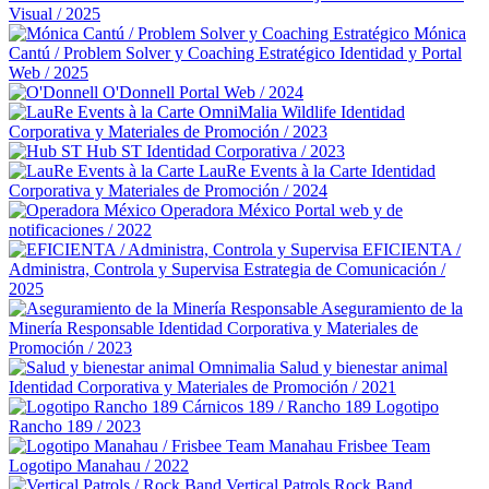
Visual / 2025
Mónica
Cantú / Problem Solver y Coaching Estratégico
Identidad y Portal
Web / 2025
O'Donnell
Portal Web / 2024
OmniMalia Wildlife
Identidad
Corporativa y Materiales de Promoción / 2023
Hub ST
Identidad Corporativa / 2023
LauRe Events à la Carte
Identidad
Corporativa y Materiales de Promoción / 2024
Operadora México
Portal web y de
notificaciones / 2022
EFICIENTA /
Administra, Controla y Supervisa
Estrategia de Comunicación /
2025
Aseguramiento de la
Minería Responsable
Identidad Corporativa y Materiales de
Promoción / 2023
Omnimalia Salud y bienestar animal
Identidad Corporativa y Materiales de Promoción / 2021
Cárnicos 189 / Rancho 189
Logotipo
Rancho 189 / 2023
Manahau Frisbee Team
Logotipo Manahau / 2022
Vertical Patrols Rock Band