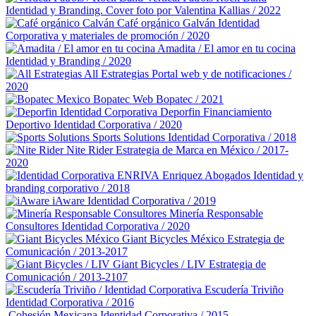
Identidad y Branding. Cover foto por Valentina Kallias / 2022
Café orgánico Galván
Identidad
Corporativa y materiales de promoción / 2020
Amadita / El amor en tu cocina
Identidad y Branding / 2020
All Estrategias
Portal web y de notificaciones /
2020
Bopatec
Web Bopatec / 2021
Deporfin Financiamiento
Deportivo
Identidad Corporativa / 2020
Sports Solutions
Identidad Corporativa / 2018
Nite Rider
Estrategia de Marca en México / 2017-
2020
Enriquez Abogados
Identidad y
branding corporativo / 2018
iAware
Identidad Corporativa / 2019
Minería Responsable
Consultores
Identidad Corporativa / 2020
Giant Bicycles México
Estrategia de
Comunicación / 2013-2017
Giant Bicycles / LIV
Estrategia de
Comunicación / 2013-2107
Escudería Triviño
Identidad Corporativa / 2016
Cohesión Mexicana
Identidad Corporativa / 2015