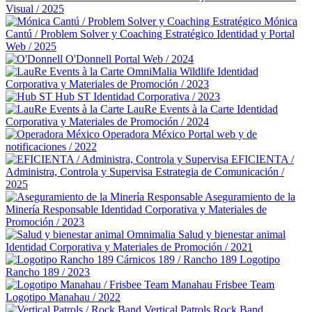
Visual / 2025
Mónica
Cantú / Problem Solver y Coaching Estratégico
Identidad y Portal
Web / 2025
O'Donnell
Portal Web / 2024
OmniMalia Wildlife
Identidad
Corporativa y Materiales de Promoción / 2023
Hub ST
Identidad Corporativa / 2023
LauRe Events à la Carte
Identidad
Corporativa y Materiales de Promoción / 2024
Operadora México
Portal web y de
notificaciones / 2022
EFICIENTA /
Administra, Controla y Supervisa
Estrategia de Comunicación /
2025
Aseguramiento de la
Minería Responsable
Identidad Corporativa y Materiales de
Promoción / 2023
Omnimalia Salud y bienestar animal
Identidad Corporativa y Materiales de Promoción / 2021
Cárnicos 189 / Rancho 189
Logotipo
Rancho 189 / 2023
Manahau Frisbee Team
Logotipo Manahau / 2022
Vertical Patrols Rock Band