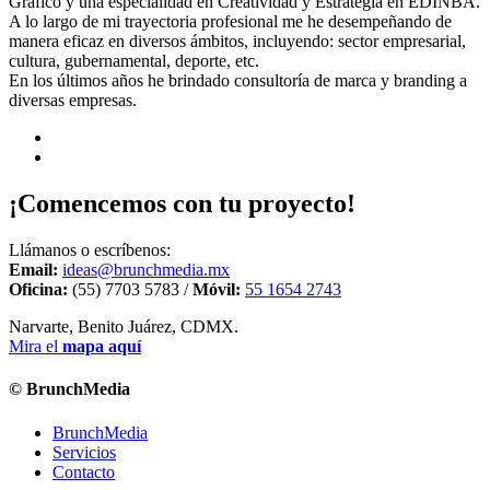
Gráfico y una especialidad en Creatividad y Estrategia en EDINBA.
A lo largo de mi trayectoria profesional me he desempeñando de
manera eficaz en diversos ámbitos, incluyendo: sector empresarial,
cultura, gubernamental, deporte, etc.
En los últimos años he brindado consultoría de marca y branding a
diversas empresas.
¡Comencemos con tu proyecto!
Llámanos o escríbenos:
Email:
ideas@brunchmedia.mx
Oficina:
(55) 7703 5783 /
Móvil:
55 1654 2743
Narvarte, Benito Juárez, CDMX.
Mira el
mapa aquí
© BrunchMedia
BrunchMedia
Servicios
Contacto