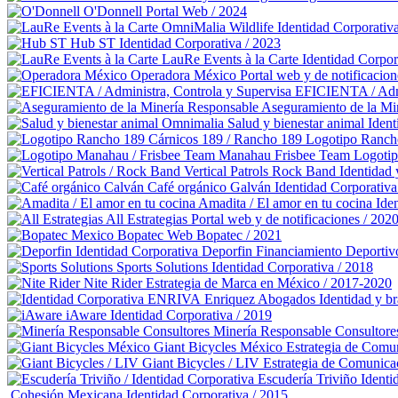
O'Donnell
Portal Web / 2024
OmniMalia Wildlife
Identidad Corporativ
Hub ST
Identidad Corporativa / 2023
LauRe Events à la Carte
Identidad Corpor
Operadora México
Portal web y de notificacion
EFICIENTA / Admi
Aseguramiento de la Mi
Omnimalia Salud y bienestar animal
Ident
Cárnicos 189 / Rancho 189
Logotipo Ranch
Manahau Frisbee Team
Logoti
Vertical Patrols Rock Band
Identidad 
Café orgánico Galván
Identidad Corporativa
Amadita / El amor en tu cocina
Ide
All Estrategias
Portal web y de notificaciones / 202
Bopatec
Web Bopatec / 2021
Deporfin Financiamiento Deportiv
Sports Solutions
Identidad Corporativa / 2018
Nite Rider
Estrategia de Marca en México / 2017-2020
Enriquez Abogados
Identidad y b
iAware
Identidad Corporativa / 2019
Minería Responsable Consultore
Giant Bicycles México
Estrategia de Comu
Giant Bicycles / LIV
Estrategia de Comunica
Escudería Triviño
Identi
Cohesión Mexicana
Identidad Corporativa / 2015