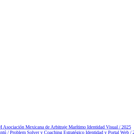
ociación Mexicana de Arbitraje Marítimo
Identidad Visual / 2025
tú / Problem Solver y Coaching Estratégico
Identidad y Portal Web /