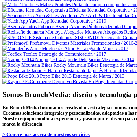
Mabe / Puntotes
Portal de compra con puntos acu
Eficienta
Identidad Corporativa / 
Vendöme 75 / Arch & Des
Identidad C
Yatch App
Identidad Corporativa / 2019
Aserta, Asuntos Públicos
Identidad Corpor
Montoya Abogados
Redise
SISCONDE Sistema de Cobran
Prefamovil
Diversos Materiales Promocionales / 2016-
Mueblerías Abric
Estrategia de Marca / 2017
Tecflex
Estrategia de Comunicación / 2017
Nanjing 2014
App de Delegación Mexicana / 2014
Rocky Mountain Bikes
Estrategia de Marc
Restaurante Japonés Harumi
Identida
Popo Bike 2013
Estrategia de Marca / 2013
Revista En Boga
Identidad Corpo
Somos BrunchMedia: diseño y tecnología p
En BrunchMedia fusionamos creatividad, estrategia e innovación 
Creamos soluciones integrales y personalizadas, adaptadas a las n
Nuestro equipo combina experiencia y pasión por el diseño para c
marca la diferencia.
> Conoce más acerca de nuestros servicios