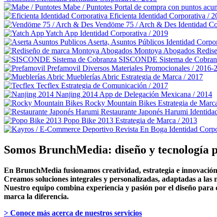
Mabe / Puntotes
Portal de compra con puntos acu
Eficienta
Identidad Corporativa / 
Vendöme 75 / Arch & Des
Identidad C
Yatch App
Identidad Corporativa / 2019
Aserta, Asuntos Públicos
Identidad Corpor
Montoya Abogados
Redise
SISCONDE Sistema de Cobran
Prefamovil
Diversos Materiales Promocionales / 2016-
Mueblerías Abric
Estrategia de Marca / 2017
Tecflex
Estrategia de Comunicación / 2017
Nanjing 2014
App de Delegación Mexicana / 2014
Rocky Mountain Bikes
Estrategia de Marc
Restaurante Japonés Harumi
Identida
Popo Bike 2013
Estrategia de Marca / 2013
Revista En Boga
Identidad Corpo
Somos BrunchMedia: diseño y tecnología p
En BrunchMedia fusionamos creatividad, estrategia e innovación 
Creamos soluciones integrales y personalizadas, adaptadas a las n
Nuestro equipo combina experiencia y pasión por el diseño para c
marca la diferencia.
> Conoce más acerca de nuestros servicios