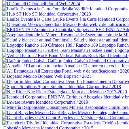
O'Donnell
Portal Web / 2024
OmniMalia Wildlife
Identidad Corporativ
Hub ST
Identidad Corporativa / 2023
LauRe Events à la Carte
Identidad Corpor
Operadora México
Portal web y de notificacion
EFICIENTA / Admi
Aseguramiento de la Mi
Omnimalia Salud y bienestar animal
Ident
Cárnicos 189 / Rancho 189
Logotipo Ranch
Manahau Frisbee Team
Logoti
Vertical Patrols Rock Band
Identidad 
Café orgánico Galván
Identidad Corporativa
Amadita / El amor en tu cocina
Ide
All Estrategias
Portal web y de notificaciones / 202
Bopatec
Web Bopatec / 2021
Deporfin Financiamiento Deportiv
Sports Solutions
Identidad Corporativa / 2018
Nite Rider
Estrategia de Marca en México / 2017-2020
Enriquez Abogados
Identidad y b
iAware
Identidad Corporativa / 2019
Minería Responsable Consultore
Giant Bicycles México
Estrategia de Comu
Giant Bicycles / LIV
Estrategia de Comunica
Escudería Triviño
Identi
Cohesión Mexicana
Identidad Corporativa / 2015