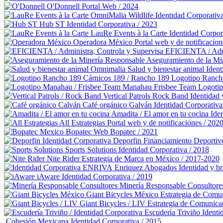
O'Donnell
Portal Web / 2024
OmniMalia Wildlife
Identidad Corporativ
Hub ST
Identidad Corporativa / 2023
LauRe Events à la Carte
Identidad Corpor
Operadora México
Portal web y de notificacion
EFICIENTA / Admi
Aseguramiento de la Mi
Omnimalia Salud y bienestar animal
Ident
Cárnicos 189 / Rancho 189
Logotipo Ranch
Manahau Frisbee Team
Logoti
Vertical Patrols Rock Band
Identidad 
Café orgánico Galván
Identidad Corporativa
Amadita / El amor en tu cocina
Ide
All Estrategias
Portal web y de notificaciones / 202
Bopatec
Web Bopatec / 2021
Deporfin Financiamiento Deportiv
Sports Solutions
Identidad Corporativa / 2018
Nite Rider
Estrategia de Marca en México / 2017-2020
Enriquez Abogados
Identidad y b
iAware
Identidad Corporativa / 2019
Minería Responsable Consultore
Giant Bicycles México
Estrategia de Comu
Giant Bicycles / LIV
Estrategia de Comunica
Escudería Triviño
Identi
Cohesión Mexicana
Identidad Corporativa / 2015