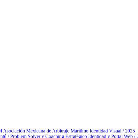
ociación Mexicana de Arbitraje Marítimo
Identidad Visual / 2025
tú / Problem Solver y Coaching Estratégico
Identidad y Portal Web /