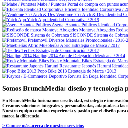
Mabe / Puntotes
Portal de compra con puntos acu
Eficienta
Identidad Corporativa / 
Vendöme 75 / Arch & Des
Identidad C
Yatch App
Identidad Corporativa / 2019
Aserta, Asuntos Públicos
Identidad Corpor
Montoya Abogados
Redise
SISCONDE Sistema de Cobran
Prefamovil
Diversos Materiales Promocionales / 2016-
Mueblerías Abric
Estrategia de Marca / 2017
Tecflex
Estrategia de Comunicación / 2017
Nanjing 2014
App de Delegación Mexicana / 2014
Rocky Mountain Bikes
Estrategia de Marc
Restaurante Japonés Harumi
Identida
Popo Bike 2013
Estrategia de Marca / 2013
Revista En Boga
Identidad Corpo
Somos BrunchMedia: diseño y tecnología p
En BrunchMedia fusionamos creatividad, estrategia e innovación 
Creamos soluciones integrales y personalizadas, adaptadas a las n
Nuestro equipo combina experiencia y pasión por el diseño para c
marca la diferencia.
> Conoce más acerca de nuestros servicios