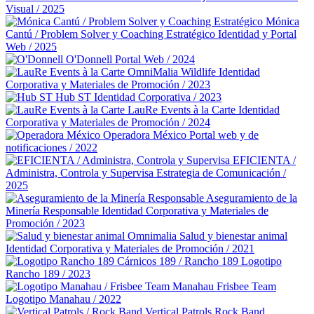
Visual / 2025
Mónica
Cantú / Problem Solver y Coaching Estratégico
Identidad y Portal
Web / 2025
O'Donnell
Portal Web / 2024
OmniMalia Wildlife
Identidad
Corporativa y Materiales de Promoción / 2023
Hub ST
Identidad Corporativa / 2023
LauRe Events à la Carte
Identidad
Corporativa y Materiales de Promoción / 2024
Operadora México
Portal web y de
notificaciones / 2022
EFICIENTA /
Administra, Controla y Supervisa
Estrategia de Comunicación /
2025
Aseguramiento de la
Minería Responsable
Identidad Corporativa y Materiales de
Promoción / 2023
Omnimalia Salud y bienestar animal
Identidad Corporativa y Materiales de Promoción / 2021
Cárnicos 189 / Rancho 189
Logotipo
Rancho 189 / 2023
Manahau Frisbee Team
Logotipo Manahau / 2022
Vertical Patrols Rock Band