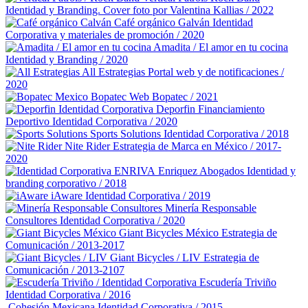
Identidad y Branding. Cover foto por Valentina Kallias / 2022
Café orgánico Galván
Identidad
Corporativa y materiales de promoción / 2020
Amadita / El amor en tu cocina
Identidad y Branding / 2020
All Estrategias
Portal web y de notificaciones /
2020
Bopatec
Web Bopatec / 2021
Deporfin Financiamiento
Deportivo
Identidad Corporativa / 2020
Sports Solutions
Identidad Corporativa / 2018
Nite Rider
Estrategia de Marca en México / 2017-
2020
Enriquez Abogados
Identidad y
branding corporativo / 2018
iAware
Identidad Corporativa / 2019
Minería Responsable
Consultores
Identidad Corporativa / 2020
Giant Bicycles México
Estrategia de
Comunicación / 2013-2017
Giant Bicycles / LIV
Estrategia de
Comunicación / 2013-2107
Escudería Triviño
Identidad Corporativa / 2016
Cohesión Mexicana
Identidad Corporativa / 2015