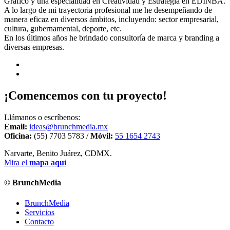
Gráfico y una especialidad en Creatividad y Estrategia en EDINBA.
A lo largo de mi trayectoria profesional me he desempeñando de
manera eficaz en diversos ámbitos, incluyendo: sector empresarial,
cultura, gubernamental, deporte, etc.
En los últimos años he brindado consultoría de marca y branding a
diversas empresas.
¡Comencemos con tu proyecto!
Llámanos o escríbenos:
Email:
ideas@brunchmedia.mx
Oficina:
(55) 7703 5783 /
Móvil:
55 1654 2743
Narvarte, Benito Juárez, CDMX.
Mira el
mapa aquí
© BrunchMedia
BrunchMedia
Servicios
Contacto