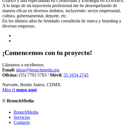
Gráfico y una especialidad en Creatividad y Estrategia en EDINBA.
A lo largo de mi trayectoria profesional me he desempeñando de
manera eficaz en diversos ámbitos, incluyendo: sector empresarial,
cultura, gubernamental, deporte, etc.
En los últimos años he brindado consultoría de marca y branding a
diversas empresas.
¡Comencemos con tu proyecto!
Llámanos o escríbenos:
Email:
ideas@brunchmedia.mx
Oficina:
(55) 7703 5783 /
Móvil:
55 1654 2743
Narvarte, Benito Juárez, CDMX.
Mira el
mapa aquí
© BrunchMedia
BrunchMedia
Servicios
Contacto