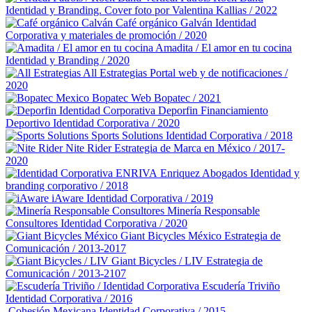
Identidad y Branding. Cover foto por Valentina Kallias / 2022
Café orgánico Galván
Identidad
Corporativa y materiales de promoción / 2020
Amadita / El amor en tu cocina
Identidad y Branding / 2020
All Estrategias
Portal web y de notificaciones /
2020
Bopatec
Web Bopatec / 2021
Deporfin Financiamiento
Deportivo
Identidad Corporativa / 2020
Sports Solutions
Identidad Corporativa / 2018
Nite Rider
Estrategia de Marca en México / 2017-
2020
Enriquez Abogados
Identidad y
branding corporativo / 2018
iAware
Identidad Corporativa / 2019
Minería Responsable
Consultores
Identidad Corporativa / 2020
Giant Bicycles México
Estrategia de
Comunicación / 2013-2017
Giant Bicycles / LIV
Estrategia de
Comunicación / 2013-2107
Escudería Triviño
Identidad Corporativa / 2016
Cohesión Mexicana
Identidad Corporativa / 2015