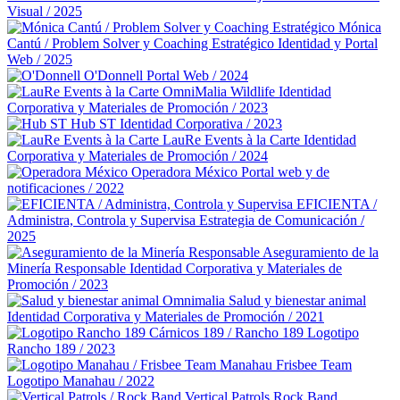
Visual / 2025
Mónica
Cantú / Problem Solver y Coaching Estratégico
Identidad y Portal
Web / 2025
O'Donnell
Portal Web / 2024
OmniMalia Wildlife
Identidad
Corporativa y Materiales de Promoción / 2023
Hub ST
Identidad Corporativa / 2023
LauRe Events à la Carte
Identidad
Corporativa y Materiales de Promoción / 2024
Operadora México
Portal web y de
notificaciones / 2022
EFICIENTA /
Administra, Controla y Supervisa
Estrategia de Comunicación /
2025
Aseguramiento de la
Minería Responsable
Identidad Corporativa y Materiales de
Promoción / 2023
Omnimalia Salud y bienestar animal
Identidad Corporativa y Materiales de Promoción / 2021
Cárnicos 189 / Rancho 189
Logotipo
Rancho 189 / 2023
Manahau Frisbee Team
Logotipo Manahau / 2022
Vertical Patrols Rock Band