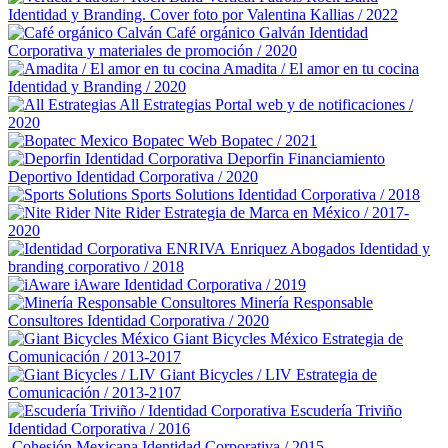
Identidad y Branding. Cover foto por Valentina Kallias / 2022
Café orgánico Galván
Identidad
Corporativa y materiales de promoción / 2020
Amadita / El amor en tu cocina
Identidad y Branding / 2020
All Estrategias
Portal web y de notificaciones /
2020
Bopatec
Web Bopatec / 2021
Deporfin Financiamiento
Deportivo
Identidad Corporativa / 2020
Sports Solutions
Identidad Corporativa / 2018
Nite Rider
Estrategia de Marca en México / 2017-
2020
Enriquez Abogados
Identidad y
branding corporativo / 2018
iAware
Identidad Corporativa / 2019
Minería Responsable
Consultores
Identidad Corporativa / 2020
Giant Bicycles México
Estrategia de
Comunicación / 2013-2017
Giant Bicycles / LIV
Estrategia de
Comunicación / 2013-2107
Escudería Triviño
Identidad Corporativa / 2016
Cohesión Mexicana
Identidad Corporativa / 2015