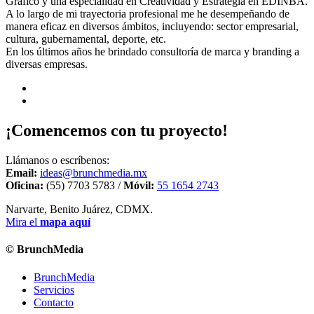
Gráfico y una especialidad en Creatividad y Estrategia en EDINBA.
A lo largo de mi trayectoria profesional me he desempeñando de
manera eficaz en diversos ámbitos, incluyendo: sector empresarial,
cultura, gubernamental, deporte, etc.
En los últimos años he brindado consultoría de marca y branding a
diversas empresas.
¡Comencemos con tu proyecto!
Llámanos o escríbenos:
Email:
ideas@brunchmedia.mx
Oficina:
(55) 7703 5783 /
Móvil:
55 1654 2743
Narvarte, Benito Juárez, CDMX.
Mira el
mapa aquí
© BrunchMedia
BrunchMedia
Servicios
Contacto