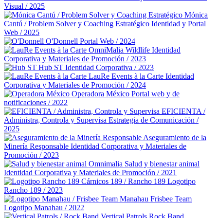
Visual / 2025
Mónica
Cantú / Problem Solver y Coaching Estratégico
Identidad y Portal
Web / 2025
O'Donnell
Portal Web / 2024
OmniMalia Wildlife
Identidad
Corporativa y Materiales de Promoción / 2023
Hub ST
Identidad Corporativa / 2023
LauRe Events à la Carte
Identidad
Corporativa y Materiales de Promoción / 2024
Operadora México
Portal web y de
notificaciones / 2022
EFICIENTA /
Administra, Controla y Supervisa
Estrategia de Comunicación /
2025
Aseguramiento de la
Minería Responsable
Identidad Corporativa y Materiales de
Promoción / 2023
Omnimalia Salud y bienestar animal
Identidad Corporativa y Materiales de Promoción / 2021
Cárnicos 189 / Rancho 189
Logotipo
Rancho 189 / 2023
Manahau Frisbee Team
Logotipo Manahau / 2022
Vertical Patrols Rock Band