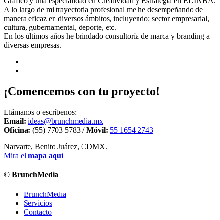
Gráfico y una especialidad en Creatividad y Estrategia en EDINBA.
A lo largo de mi trayectoria profesional me he desempeñando de
manera eficaz en diversos ámbitos, incluyendo: sector empresarial,
cultura, gubernamental, deporte, etc.
En los últimos años he brindado consultoría de marca y branding a
diversas empresas.
¡Comencemos con tu proyecto!
Llámanos o escríbenos:
Email:
ideas@brunchmedia.mx
Oficina:
(55) 7703 5783 /
Móvil:
55 1654 2743
Narvarte, Benito Juárez, CDMX.
Mira el
mapa aquí
© BrunchMedia
BrunchMedia
Servicios
Contacto