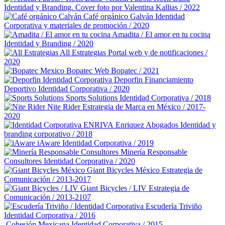
Identidad y Branding. Cover foto por Valentina Kallias / 2022
Café orgánico Galván
Identidad
Corporativa y materiales de promoción / 2020
Amadita / El amor en tu cocina
Identidad y Branding / 2020
All Estrategias
Portal web y de notificaciones /
2020
Bopatec
Web Bopatec / 2021
Deporfin Financiamiento
Deportivo
Identidad Corporativa / 2020
Sports Solutions
Identidad Corporativa / 2018
Nite Rider
Estrategia de Marca en México / 2017-
2020
Enriquez Abogados
Identidad y
branding corporativo / 2018
iAware
Identidad Corporativa / 2019
Minería Responsable
Consultores
Identidad Corporativa / 2020
Giant Bicycles México
Estrategia de
Comunicación / 2013-2017
Giant Bicycles / LIV
Estrategia de
Comunicación / 2013-2107
Escudería Triviño
Identidad Corporativa / 2016
Cohesión Mexicana
Identidad Corporativa / 2015