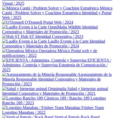
Visual / 2025
Mónica
Cantú / Problem Solver y Coaching Estratégico
Identidad y Portal
Web / 2025
O'Donnell
Portal Web / 2024
OmniMalia Wildlife
Identidad
Corporativa y Materiales de Promoción / 2023
Hub ST
Identidad Corporativa / 2023
LauRe Events à la Carte
Identidad
Corporativa y Materiales de Promoción / 2024
Operadora México
Portal web y de
notificaciones / 2022
EFICIENTA /
Administra, Controla y Supervisa
Estrategia de Comunicación /
2025
Aseguramiento de la
Minería Responsable
Identidad Corporativa y Materiales de
Promoción / 2023
Omnimalia Salud y bienestar animal
Identidad Corporativa y Materiales de Promoción / 2021
Cárnicos 189 / Rancho 189
Logotipo
Rancho 189 / 2023
Manahau Frisbee Team
Logotipo Manahau / 2022
Vertical Patrols Rock Band