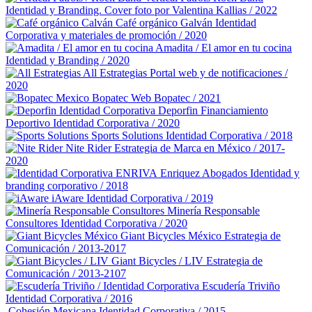
Identidad y Branding. Cover foto por Valentina Kallias / 2022
Café orgánico Galván
Identidad
Corporativa y materiales de promoción / 2020
Amadita / El amor en tu cocina
Identidad y Branding / 2020
All Estrategias
Portal web y de notificaciones /
2020
Bopatec
Web Bopatec / 2021
Deporfin Financiamiento
Deportivo
Identidad Corporativa / 2020
Sports Solutions
Identidad Corporativa / 2018
Nite Rider
Estrategia de Marca en México / 2017-
2020
Enriquez Abogados
Identidad y
branding corporativo / 2018
iAware
Identidad Corporativa / 2019
Minería Responsable
Consultores
Identidad Corporativa / 2020
Giant Bicycles México
Estrategia de
Comunicación / 2013-2017
Giant Bicycles / LIV
Estrategia de
Comunicación / 2013-2107
Escudería Triviño
Identidad Corporativa / 2016
Cohesión Mexicana
Identidad Corporativa / 2015