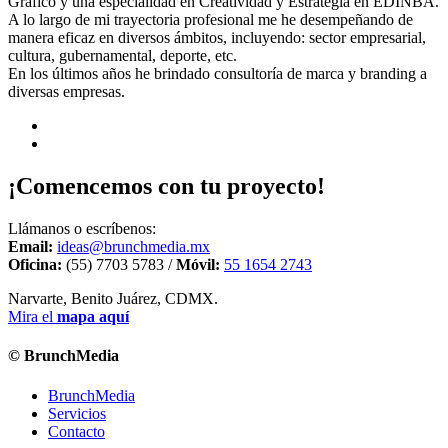
Gráfico y una especialidad en Creatividad y Estrategia en EDINBA.
A lo largo de mi trayectoria profesional me he desempeñando de
manera eficaz en diversos ámbitos, incluyendo: sector empresarial,
cultura, gubernamental, deporte, etc.
En los últimos años he brindado consultoría de marca y branding a
diversas empresas.
¡Comencemos con tu proyecto!
Llámanos o escríbenos:
Email:
ideas@brunchmedia.mx
Oficina:
(55) 7703 5783 /
Móvil:
55 1654 2743
Narvarte, Benito Juárez, CDMX.
Mira el
mapa aquí
© BrunchMedia
BrunchMedia
Servicios
Contacto