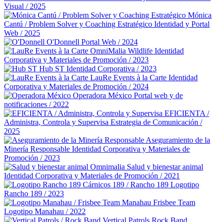
Visual / 2025
Mónica
Cantú / Problem Solver y Coaching Estratégico
Identidad y Portal
Web / 2025
O'Donnell
Portal Web / 2024
OmniMalia Wildlife
Identidad
Corporativa y Materiales de Promoción / 2023
Hub ST
Identidad Corporativa / 2023
LauRe Events à la Carte
Identidad
Corporativa y Materiales de Promoción / 2024
Operadora México
Portal web y de
notificaciones / 2022
EFICIENTA /
Administra, Controla y Supervisa
Estrategia de Comunicación /
2025
Aseguramiento de la
Minería Responsable
Identidad Corporativa y Materiales de
Promoción / 2023
Omnimalia Salud y bienestar animal
Identidad Corporativa y Materiales de Promoción / 2021
Cárnicos 189 / Rancho 189
Logotipo
Rancho 189 / 2023
Manahau Frisbee Team
Logotipo Manahau / 2022
Vertical Patrols Rock Band