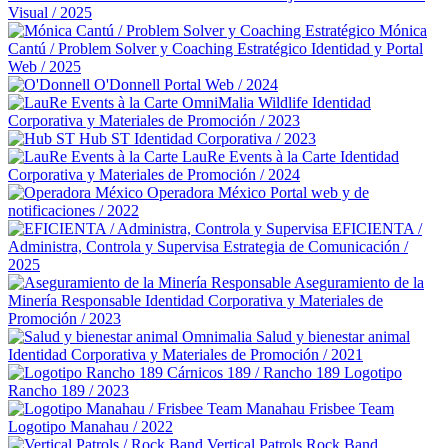
Visual / 2025
Mónica
Cantú / Problem Solver y Coaching Estratégico
Identidad y Portal
Web / 2025
O'Donnell
Portal Web / 2024
OmniMalia Wildlife
Identidad
Corporativa y Materiales de Promoción / 2023
Hub ST
Identidad Corporativa / 2023
LauRe Events à la Carte
Identidad
Corporativa y Materiales de Promoción / 2024
Operadora México
Portal web y de
notificaciones / 2022
EFICIENTA /
Administra, Controla y Supervisa
Estrategia de Comunicación /
2025
Aseguramiento de la
Minería Responsable
Identidad Corporativa y Materiales de
Promoción / 2023
Omnimalia Salud y bienestar animal
Identidad Corporativa y Materiales de Promoción / 2021
Cárnicos 189 / Rancho 189
Logotipo
Rancho 189 / 2023
Manahau Frisbee Team
Logotipo Manahau / 2022
Vertical Patrols Rock Band