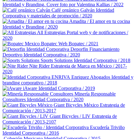
Identidad y Branding. Cover foto por Valentina Kallias / 2022
Café orgánico Galván
Identidad
Corporativa y materiales de promoción / 2020
Amadita / El amor en tu cocina
Identidad y Branding / 2020
All Estrategias
Portal web y de notificaciones /
2020
Bopatec
Web Bopatec / 2021
Deporfin Financiamiento
Deportivo
Identidad Corporativa / 2020
Sports Solutions
Identidad Corporativa / 2018
Nite Rider
Estrategia de Marca en México / 2017-
2020
Enriquez Abogados
Identidad y
branding corporativo / 2018
iAware
Identidad Corporativa / 2019
Minería Responsable
Consultores
Identidad Corporativa / 2020
Giant Bicycles México
Estrategia de
Comunicación / 2013-2017
Giant Bicycles / LIV
Estrategia de
Comunicación / 2013-2107
Escudería Triviño
Identidad Corporativa / 2016
Cohesión Mexicana
Identidad Corporativa / 2015