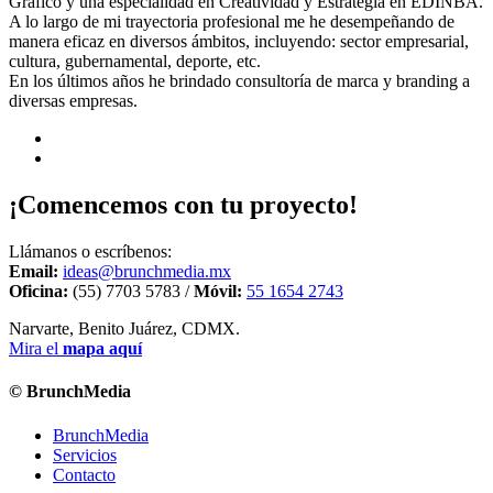
Gráfico y una especialidad en Creatividad y Estrategia en EDINBA.
A lo largo de mi trayectoria profesional me he desempeñando de
manera eficaz en diversos ámbitos, incluyendo: sector empresarial,
cultura, gubernamental, deporte, etc.
En los últimos años he brindado consultoría de marca y branding a
diversas empresas.
¡Comencemos con tu proyecto!
Llámanos o escríbenos:
Email:
ideas@brunchmedia.mx
Oficina:
(55) 7703 5783 /
Móvil:
55 1654 2743
Narvarte, Benito Juárez, CDMX.
Mira el
mapa aquí
© BrunchMedia
BrunchMedia
Servicios
Contacto