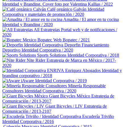
Identidad y Branding. Cover foto por Valentina Kallias / 2022
Café orgánico Galván
Identidad
Corporativa y materiales de promoción / 2020
Amadita / El amor en tu cocina
Identidad y Branding / 2020
All Estrategias
Portal web y de notificaciones /
2020
Bopatec
Web Bopatec / 2021
Deporfin Financiamiento
Deportivo
Identidad Corporativa / 2020
Sports Solutions
Identidad Corporativa / 2018
Nite Rider
Estrategia de Marca en México / 2017-
2020
Enriquez Abogados
Identidad y
branding corporativo / 2018
iAware
Identidad Corporativa / 2019
Minería Responsable
Consultores
Identidad Corporativa / 2020
Giant Bicycles México
Estrategia de
Comunicación / 2013-2017
Giant Bicycles / LIV
Estrategia de
Comunicación / 2013-2107
Escudería Triviño
Identidad Corporativa / 2016
Cohesión Mexicana
Identidad Corporativa / 2015