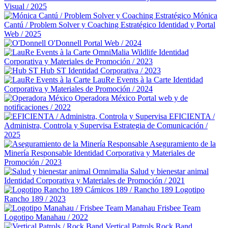
Visual / 2025
Mónica
Cantú / Problem Solver y Coaching Estratégico
Identidad y Portal
Web / 2025
O'Donnell
Portal Web / 2024
OmniMalia Wildlife
Identidad
Corporativa y Materiales de Promoción / 2023
Hub ST
Identidad Corporativa / 2023
LauRe Events à la Carte
Identidad
Corporativa y Materiales de Promoción / 2024
Operadora México
Portal web y de
notificaciones / 2022
EFICIENTA /
Administra, Controla y Supervisa
Estrategia de Comunicación /
2025
Aseguramiento de la
Minería Responsable
Identidad Corporativa y Materiales de
Promoción / 2023
Omnimalia Salud y bienestar animal
Identidad Corporativa y Materiales de Promoción / 2021
Cárnicos 189 / Rancho 189
Logotipo
Rancho 189 / 2023
Manahau Frisbee Team
Logotipo Manahau / 2022
Vertical Patrols Rock Band