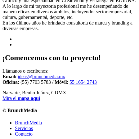
Gráfico y una especialidad en Creatividad y Estrategia en EDINBA.
A lo largo de mi trayectoria profesional me he desempeñando de
manera eficaz en diversos ámbitos, incluyendo: sector empresarial,
cultura, gubernamental, deporte, etc.
En los últimos años he brindado consultoría de marca y branding a
diversas empresas.
¡Comencemos con tu proyecto!
Llámanos o escríbenos:
Email:
ideas@brunchmedia.mx
Oficina:
(55) 7703 5783 /
Móvil:
55 1654 2743
Narvarte, Benito Juárez, CDMX.
Mira el
mapa aquí
© BrunchMedia
BrunchMedia
Servicios
Contacto