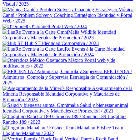
Visual / 2025
Mónica
Cantú / Problem Solver y Coaching Estratégico
Identidad y Portal
Web / 2025
O'Donnell
Portal Web / 2024
OmniMalia Wildlife
Identidad
Corporativa y Materiales de Promoción / 2023
Hub ST
Identidad Corporativa / 2023
LauRe Events à la Carte
Identidad
Corporativa y Materiales de Promoción / 2024
Operadora México
Portal web y de
notificaciones / 2022
EFICIENTA /
Administra, Controla y Supervisa
Estrategia de Comunicación /
2025
Aseguramiento de la
Minería Responsable
Identidad Corporativa y Materiales de
Promoción / 2023
Omnimalia Salud y bienestar animal
Identidad Corporativa y Materiales de Promoción / 2021
Cárnicos 189 / Rancho 189
Logotipo
Rancho 189 / 2023
Manahau Frisbee Team
Logotipo Manahau / 2022
Vertical Patrols Rock Band