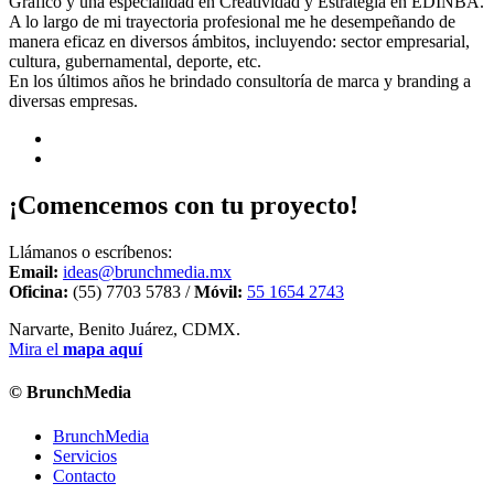
Gráfico y una especialidad en Creatividad y Estrategia en EDINBA.
A lo largo de mi trayectoria profesional me he desempeñando de
manera eficaz en diversos ámbitos, incluyendo: sector empresarial,
cultura, gubernamental, deporte, etc.
En los últimos años he brindado consultoría de marca y branding a
diversas empresas.
¡Comencemos con tu proyecto!
Llámanos o escríbenos:
Email:
ideas@brunchmedia.mx
Oficina:
(55) 7703 5783 /
Móvil:
55 1654 2743
Narvarte, Benito Juárez, CDMX.
Mira el
mapa aquí
© BrunchMedia
BrunchMedia
Servicios
Contacto