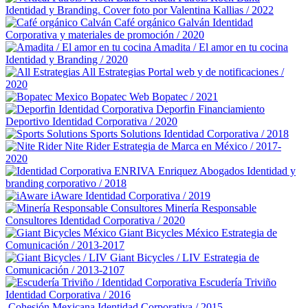
Identidad y Branding. Cover foto por Valentina Kallias / 2022
Café orgánico Galván
Identidad
Corporativa y materiales de promoción / 2020
Amadita / El amor en tu cocina
Identidad y Branding / 2020
All Estrategias
Portal web y de notificaciones /
2020
Bopatec
Web Bopatec / 2021
Deporfin Financiamiento
Deportivo
Identidad Corporativa / 2020
Sports Solutions
Identidad Corporativa / 2018
Nite Rider
Estrategia de Marca en México / 2017-
2020
Enriquez Abogados
Identidad y
branding corporativo / 2018
iAware
Identidad Corporativa / 2019
Minería Responsable
Consultores
Identidad Corporativa / 2020
Giant Bicycles México
Estrategia de
Comunicación / 2013-2017
Giant Bicycles / LIV
Estrategia de
Comunicación / 2013-2107
Escudería Triviño
Identidad Corporativa / 2016
Cohesión Mexicana
Identidad Corporativa / 2015