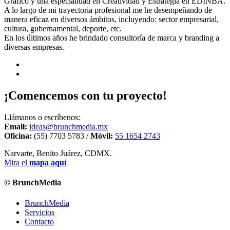
Gráfico y una especialidad en Creatividad y Estrategia en EDINBA.
A lo largo de mi trayectoria profesional me he desempeñando de
manera eficaz en diversos ámbitos, incluyendo: sector empresarial,
cultura, gubernamental, deporte, etc.
En los últimos años he brindado consultoría de marca y branding a
diversas empresas.
¡Comencemos con tu proyecto!
Llámanos o escríbenos:
Email:
ideas@brunchmedia.mx
Oficina:
(55) 7703 5783 /
Móvil:
55 1654 2743
Narvarte, Benito Juárez, CDMX.
Mira el
mapa aquí
© BrunchMedia
BrunchMedia
Servicios
Contacto