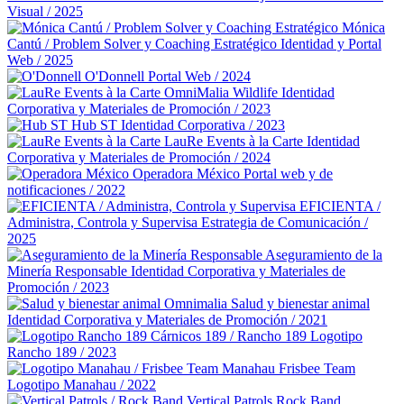
Visual / 2025
Mónica
Cantú / Problem Solver y Coaching Estratégico
Identidad y Portal
Web / 2025
O'Donnell
Portal Web / 2024
OmniMalia Wildlife
Identidad
Corporativa y Materiales de Promoción / 2023
Hub ST
Identidad Corporativa / 2023
LauRe Events à la Carte
Identidad
Corporativa y Materiales de Promoción / 2024
Operadora México
Portal web y de
notificaciones / 2022
EFICIENTA /
Administra, Controla y Supervisa
Estrategia de Comunicación /
2025
Aseguramiento de la
Minería Responsable
Identidad Corporativa y Materiales de
Promoción / 2023
Omnimalia Salud y bienestar animal
Identidad Corporativa y Materiales de Promoción / 2021
Cárnicos 189 / Rancho 189
Logotipo
Rancho 189 / 2023
Manahau Frisbee Team
Logotipo Manahau / 2022
Vertical Patrols Rock Band