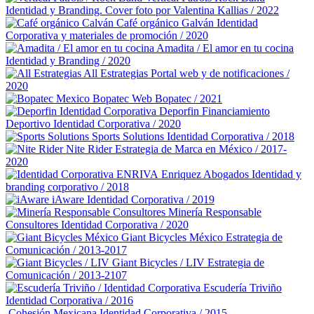
Identidad y Branding. Cover foto por Valentina Kallias / 2022
Café orgánico Galván
Identidad
Corporativa y materiales de promoción / 2020
Amadita / El amor en tu cocina
Identidad y Branding / 2020
All Estrategias
Portal web y de notificaciones /
2020
Bopatec
Web Bopatec / 2021
Deporfin Financiamiento
Deportivo
Identidad Corporativa / 2020
Sports Solutions
Identidad Corporativa / 2018
Nite Rider
Estrategia de Marca en México / 2017-
2020
Enriquez Abogados
Identidad y
branding corporativo / 2018
iAware
Identidad Corporativa / 2019
Minería Responsable
Consultores
Identidad Corporativa / 2020
Giant Bicycles México
Estrategia de
Comunicación / 2013-2017
Giant Bicycles / LIV
Estrategia de
Comunicación / 2013-2107
Escudería Triviño
Identidad Corporativa / 2016
Cohesión Mexicana
Identidad Corporativa / 2015