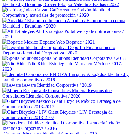
Identidad y Branding. Cover foto por Valentina Kallias / 2022
Café orgánico Galván
Identidad
Corporativa y materiales de promoción / 2020
Amadita / El amor en tu cocina
Identidad y Branding / 2020
All Estrategias
Portal web y de notificaciones /
2020
Bopatec
Web Bopatec / 2021
Deporfin Financiamiento
Deportivo
Identidad Corporativa / 2020
Sports Solutions
Identidad Corporativa / 2018
Nite Rider
Estrategia de Marca en México / 2017-
2020
Enriquez Abogados
Identidad y
branding corporativo / 2018
iAware
Identidad Corporativa / 2019
Minería Responsable
Consultores
Identidad Corporativa / 2020
Giant Bicycles México
Estrategia de
Comunicación / 2013-2017
Giant Bicycles / LIV
Estrategia de
Comunicación / 2013-2107
Escudería Triviño
Identidad Corporativa / 2016
Cohesión Mexicana
Identidad Corporativa / 2015