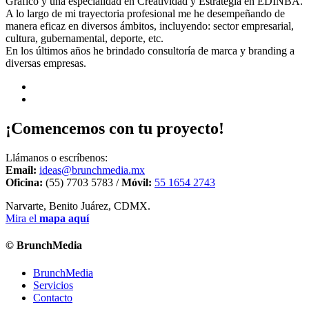
Gráfico y una especialidad en Creatividad y Estrategia en EDINBA.
A lo largo de mi trayectoria profesional me he desempeñando de
manera eficaz en diversos ámbitos, incluyendo: sector empresarial,
cultura, gubernamental, deporte, etc.
En los últimos años he brindado consultoría de marca y branding a
diversas empresas.
¡Comencemos con tu proyecto!
Llámanos o escríbenos:
Email:
ideas@brunchmedia.mx
Oficina:
(55) 7703 5783 /
Móvil:
55 1654 2743
Narvarte, Benito Juárez, CDMX.
Mira el
mapa aquí
© BrunchMedia
BrunchMedia
Servicios
Contacto