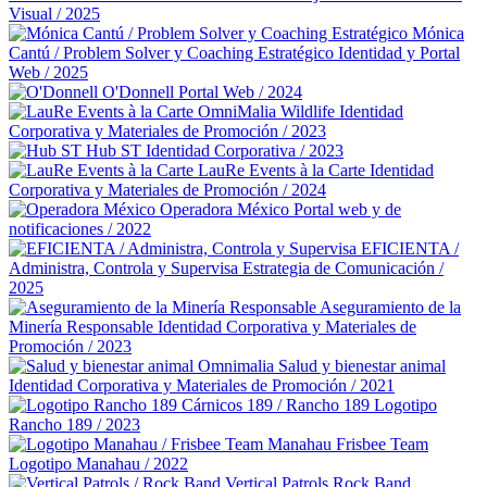
Visual / 2025
Mónica
Cantú / Problem Solver y Coaching Estratégico
Identidad y Portal
Web / 2025
O'Donnell
Portal Web / 2024
OmniMalia Wildlife
Identidad
Corporativa y Materiales de Promoción / 2023
Hub ST
Identidad Corporativa / 2023
LauRe Events à la Carte
Identidad
Corporativa y Materiales de Promoción / 2024
Operadora México
Portal web y de
notificaciones / 2022
EFICIENTA /
Administra, Controla y Supervisa
Estrategia de Comunicación /
2025
Aseguramiento de la
Minería Responsable
Identidad Corporativa y Materiales de
Promoción / 2023
Omnimalia Salud y bienestar animal
Identidad Corporativa y Materiales de Promoción / 2021
Cárnicos 189 / Rancho 189
Logotipo
Rancho 189 / 2023
Manahau Frisbee Team
Logotipo Manahau / 2022
Vertical Patrols Rock Band